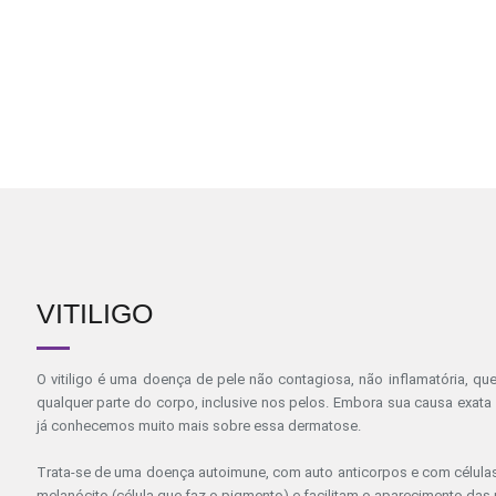
VITILIGO
O vitiligo é uma doença de pele não contagiosa, não inflamatória, 
qualquer parte do corpo, inclusive nos pelos. Embora sua causa exata 
já conhecemos muito mais sobre essa dermatose.
Trata-se de uma doença autoimune, com auto anticorpos e com células
melanócito (célula que faz o pigmento) e facilitam o aparecimento da