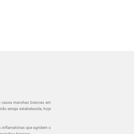
que causa manchas brancas em
não esteja estabelecida, hoje
 inflamatórias que agridem o
s manchas brancas.