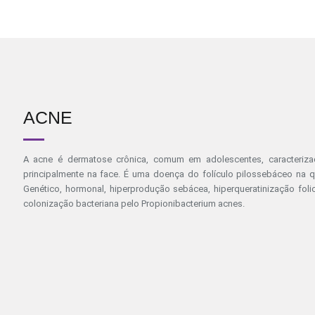
ACNE
A acne é dermatose crônica, comum em adolescentes, caracterizad
principalmente na face. É uma doença do folículo pilossebáceo na qua
Genético, hormonal, hiperprodução sebácea, hiperqueratinização fo
colonização bacteriana pelo Propionibacterium acnes.