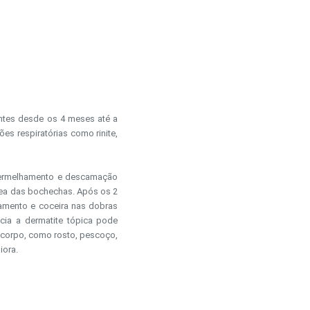
entes desde os 4 meses até a
es respiratórias como rinite,
vermelhamento e descamação
área das bochechas. Após os 2
amento e coceira nas dobras
ia a dermatite tópica pode
 corpo, como rosto, pescoço,
iora.