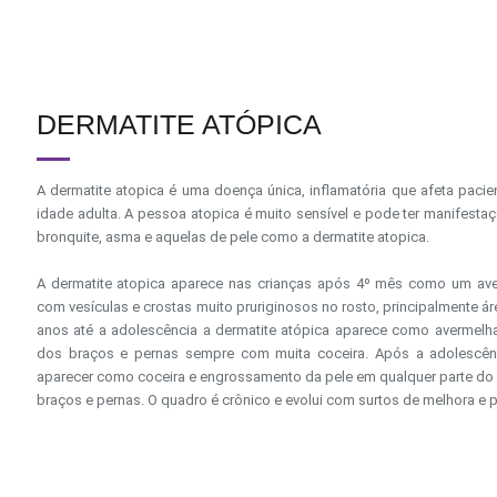
DERMATITE ATÓPICA
A dermatite atopica é uma doença única, inflamatória que afeta paci
idade adulta. A pessoa atopica é muito sensível e pode ter manifestaçõ
bronquite, asma e aquelas de pele como a dermatite atopica.
A dermatite atopica aparece nas crianças após 4º mês como um a
com vesículas e crostas muito pruriginosos no rosto, principalmente 
anos até a adolescência a dermatite atópica aparece como avermelh
dos braços e pernas sempre com muita coceira. Após a adolescênc
aparecer como coceira e engrossamento da pele em qualquer parte do
braços e pernas. O quadro é crônico e evolui com surtos de melhora e p