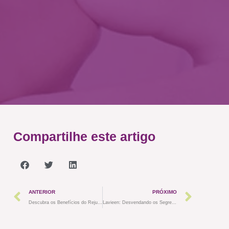
Compartilhe este artigo
ANTERIOR
PRÓXIMO
Descubra os Benefícios do Rejuvenescimento com Laser CO2 Fracionado
Lavieen: Desvendando os Segredos da Beleza