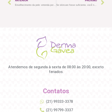
ANTERIOR
PRÓXIMO
Envelhecimento da pele: entenda por que manchas, rugas e flacidez exigem tratamentos diferentes
Se skincare fosse suficiente, você não estaria incomodada com a sua pele
Atendemos de segunda à sexta de 08:00 às 20:00, exceto
feriados.
Contatos
(21) 99333-3378
(21) 99799-3337